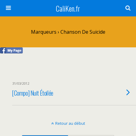
CaliKen.fr
Marqueurs › Chanson De Suicide
31/03/2012
[Compo] Nuit Étoilée
Retour au début