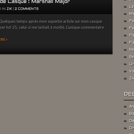
 de Casque : Marshall Major
L'
 IN
ZIK
|
2 COMMENTS
Me
Quelques temps après mon superbe article sur mon casque
Pa
ser hd-25, celui-ci me lachait à moitié. L’unique commentaire
Pa
Po
RE »
Po
Re
Se
Un
Vo
Zi
DES
An
Bo
De
Dr