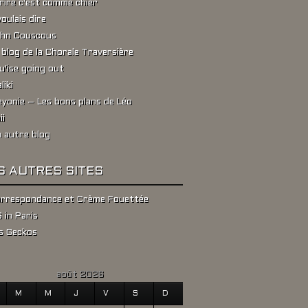
rire c'est comme chier
voulais dire
hn Couscous
 blog de la Chorale Traversière
u'ise going out
liki
yonie – Les bons plans de Léo
ii
 autre blog
S AUTRES SITES
rrespondance et Crème Fouettée
 in Paris
s Geckos
août 2026
M
M
J
V
S
D