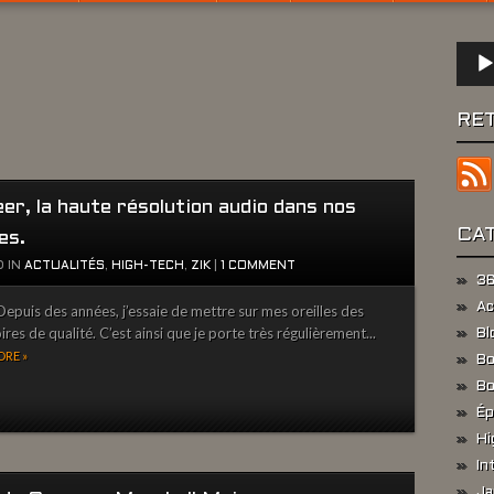
Lect
audio
RE
er, la haute résolution audio dans nos
CA
les.
 IN
ACTUALITÉS
,
HIGH-TECH
,
ZIK
|
1 COMMENT
36
Ac
epuis des années, j’essaie de mettre sur mes oreilles des
res de qualité. C’est ainsi que je porte très régulièrement...
Bl
RE »
Bo
Bo
Ép
Hi
In
Ja