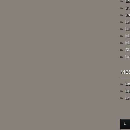
Ec
J'
Jo
Le
Lo
Ma
Me
Sh
Un
ME
Co
DS
Le
L