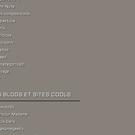
ami Nute
s compositions
pastuce
ris
liticos
p-corn
stos
xed
categorized
yage
k
 BLOGS ET SITES COOLS
ecdotik
njour Madame
ux Gars
essmegeekly