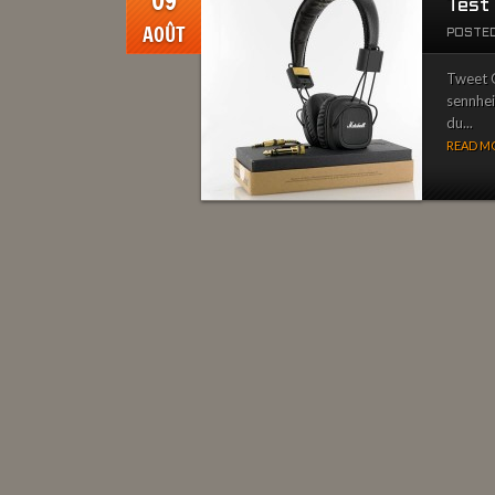
09
Test
AOÛT
POSTED
Tweet 
sennhei
du...
READ MO