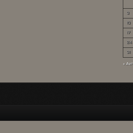
3
10
17
24
31
« Avr