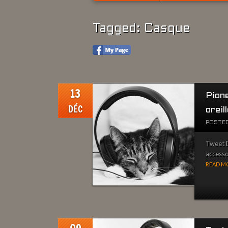
Tagged: Casque
13
Pione
DÉC
oreil
POSTED
Tweet D
accessoi
READ MO