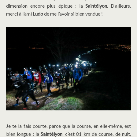
dimension encore plus épique : la
Saintélyon
. D’ailleurs,
merci à l’ami
Ludo
de me l’avoir si bien vendue !
Je te la fais courte, parce que la course, en elle-même, est
bien longue : la
Saintélyon
, c’est 81 km de course, de nuit,