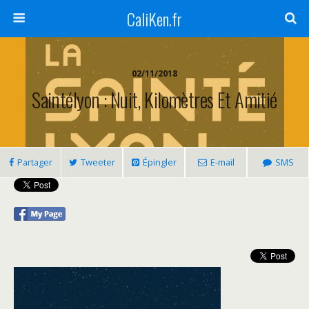
CaliKen.fr
02/11/2018
Saintélyon : Nuit, Kilomètres Et Amitié
Partager
Tweeter
Épingler
E-mail
SMS