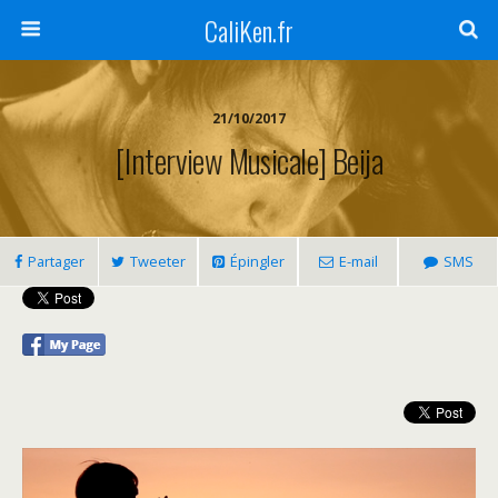
CaliKen.fr
21/10/2017
[Interview Musicale] Beija
Partager
Tweeter
Épingler
E-mail
SMS