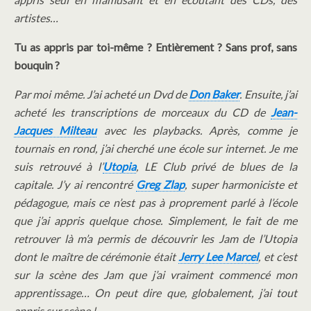
artistes…
Tu as appris par toi-même ? Entièrement ? Sans prof, sans
bouquin ?
Par moi même. J’ai acheté un Dvd de
Don Baker
. Ensuite, j’ai
acheté les transcriptions de morceaux du CD de
Jean-
Jacques Milteau
avec les playbacks. Après, comme je
tournais en rond, j’ai cherché une école sur internet. Je me
suis retrouvé à l’
Utopia
, LE Club privé de blues de la
capitale. J’y ai rencontré
Greg Zlap
, super harmoniciste et
pédagogue, mais ce n’est pas à proprement parlé à l’école
que j’ai appris quelque chose. Simplement, le fait de me
retrouver là m’a permis de découvrir les Jam de l’Utopia
dont le maître de cérémonie était
Jerry Lee Marcel
, et c’est
sur la scène des Jam que j’ai vraiment commencé mon
apprentissage…
On peut dire que, globalement, j’ai tout
appris sur scène !