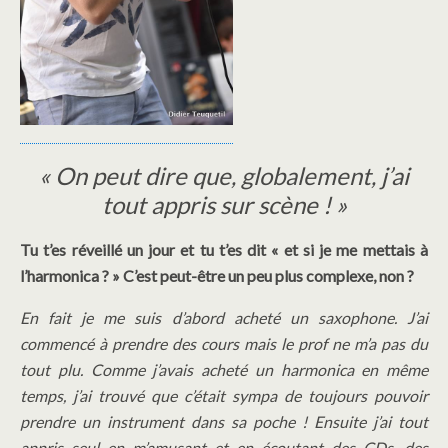
« On peut dire que, globalement, j’ai
tout appris sur scène ! »
Tu t’es réveillé un jour et tu t’es dit « et si je me mettais à
l’harmonica ? » C’est peut-être un peu plus complexe, non ?
En fait je me suis d’abord acheté un saxophone. J’ai
commencé à prendre des cours mais le prof ne m’a pas du
tout plu. Comme j’avais acheté un harmonica en même
temps, j’ai trouvé que c’était sympa de toujours pouvoir
prendre un instrument dans sa poche ! Ensuite j’ai tout
appris seul en m’amusant et en écoutant des CDs, des