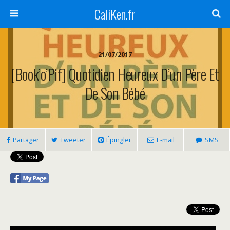
CaliKen.fr
21/07/2017
[Book’o’Pif] Quotidien Heureux D’un Père Et
De Son Bébé
Partager
Tweeter
Épingler
E-mail
SMS