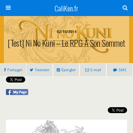
CaliKen.fr
02/10/2014
[Test] Ni No Kuni – Le RPG À Son Sommet
Partager
Tweeter
Épingler
E-mail
SMS