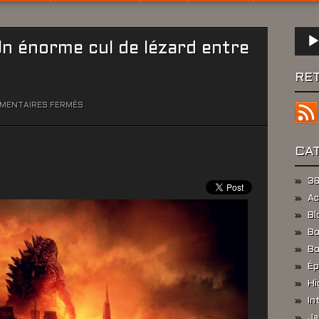
Lect
Un énorme cul de lézard entre
audio
RE
SUR
MENTAIRES FERMÉS
[CINÉMA]
GODZILLA
:
CA
UN
ÉNORME
36
CUL
Ac
DE
Bl
LÉZARD
Bo
ENTRE
DEUX
Bo
CHAISES
Ép
Hi
In
Ja