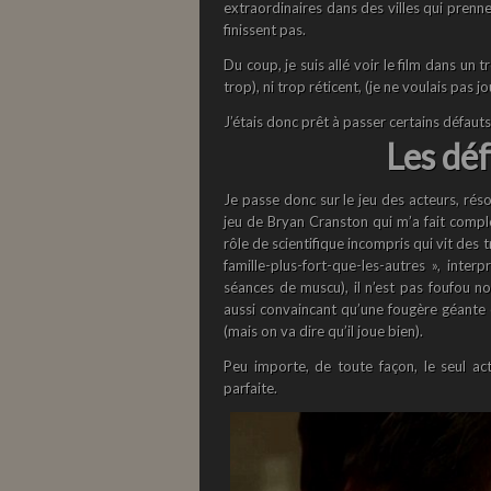
extraordinaires dans des villes qui prenne
finissent pas.
Du coup, je suis allé voir le film dans un t
trop), ni trop réticent, (je ne voulais pas jo
J’étais donc prêt à passer certains défaut
Les dé
Je passe donc sur le jeu des acteurs, rés
jeu de Bryan Cranston qui m’a fait comp
rôle de scientifique incompris qui vit des
famille-plus-fort-que-les-autres », int
séances de muscu), il n’est pas foufou non
aussi convaincant qu’une fougère géante e
(mais on va dire qu’il joue bien).
Peu importe, de toute façon, le seul acte
parfaite.