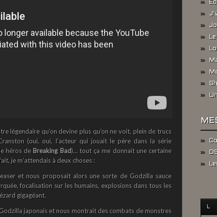
Ec
J'
Jo
Le
Lo
Ma
Me
Sh
Un
ME
re légendaire qu’on devine plus qu’on ne voit, plein de trucs
anston (oui, oui, l’acteur qui jouait le père dans la série
Co
 le héros de
Breaking Bad
)… tout ça me donnait une certaine
DS
ait, je m’attendais à deux choses :
Le
u teaser et nous proposait alors une sorte de Godzilla sauce
rquée, focalisation sur les humains, explosions dans tous les
lézard gigagéant.
L
ux Godzilla japonais et nous montrait des combats de monstres