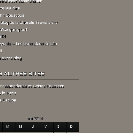
rire c'est comme chier
voulais dire
hn Couscous
 blog de la Chorale Traversière
u'ise going out
liki
yonie – Les bons plans de Léo
ii
 autre blog
S AUTRES SITES
rrespondance et Crème Fouettée
 in Paris
s Geckos
mai 2014
M
M
J
V
S
D