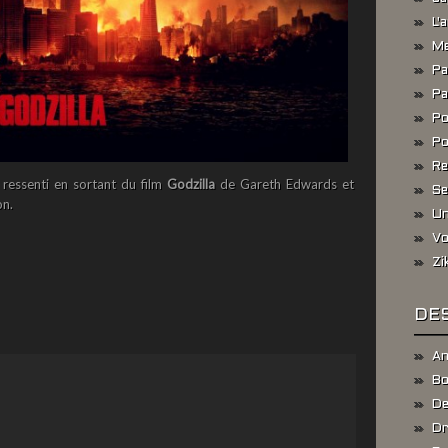
L'
Me
Pa
Pa
Po
Po
Re
 ressenti en sortant du film
Godzilla
de Gareth Edwards et
Se
on.
Un
Vo
Zi
DES
An
Bo
De
Dr