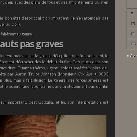
nt cher, avec des plans de fous et des affrontements qui n’en
5
rès bon état d’esprit : ni trop impatient, (je n’en attendais pas
uer au troll).
12
s inhérent au genre…
19
fauts pas graves
26
olument mauvais, et la grosse déception que fut, pour moi, le
« Avr
lètement décrocher dès le début du film. Too much dans son
 trucs durs. Quant au héros, « gentil-soldat-américain-père-de-
erprété par Aaron Taylor-Johnson (Monsieur Kick-Ass + 8000
 plus, mais il fait illusion. Le général des forces armées est
t le scientifique japonais ne parle pratiquement pas du film
ur important, c’est Godzilla, et lui, son interprétation est