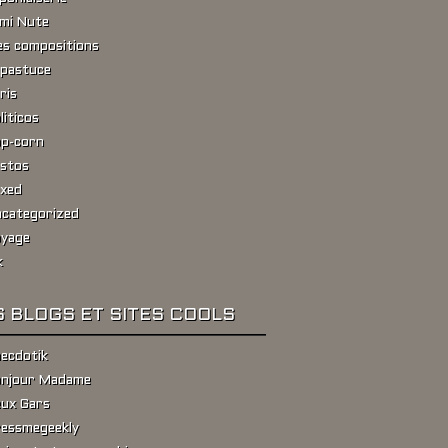
ami Nute
s compositions
pastuce
ris
liticos
p-corn
stos
xed
categorized
yage
k
 BLOGS ET SITES COOLS
ecdotik
njour Madame
ux Gars
essmegeekly