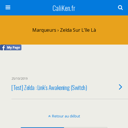
CaliKen.fr
Marqueurs › Zelda Sur L’île Là
25/10/2019
[Test] Zelda : Link’s Awakening (Switch)
Retour au début